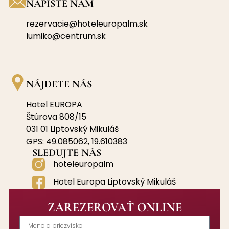
NAPÍŠTE NÁM
rezervacie@hoteleuropalm.sk
lumiko@centrum.sk
NÁJDETE NÁS
Hotel EUROPA
Štúrova 808/15
031 01 Liptovský Mikuláš
GPS: 49.085062, 19.610383
SLEDUJTE NÁS
hoteleuropalm
Hotel Europa Liptovský Mikuláš
ZAREZEROVAŤ ONLINE