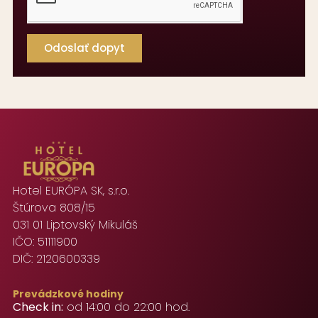
Odoslať dopyt
Hotel EURÓPA SK, s.r.o.
Štúrova 808/15
031 01 Liptovský Mikuláš
IČO: 51111900
DIČ: 2120600339
Prevádzkové hodiny
Check in:
od 14:00 do 22:00 hod.